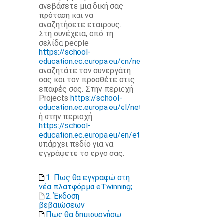
ανεβάσετε μια δική σας
πρόταση και να
αναζητήσετε εταιρους.
Στη συνέχεια, από τη
σελίδα people
https://school-
education.ec.europa.eu/en/networking/people
αναζητάτε τον συνεργάτη
σας και τον προσθέτε στις
επαφές σας. Στην περιοχή
Projects
https://school-
education.ec.europa.eu/el/networking/projects
ή στην περιοχή
https://school-
education.ec.europa.eu/en/etwinning
υπάρχει πεδίο για να
εγγράψετε το έργο σας.
1. Πως θα εγγραφώ στη
νέα πλατφόρμα eTwinning;
2. Έκδοση
βεβαιώσεων
Πως θα δημιουργήσω