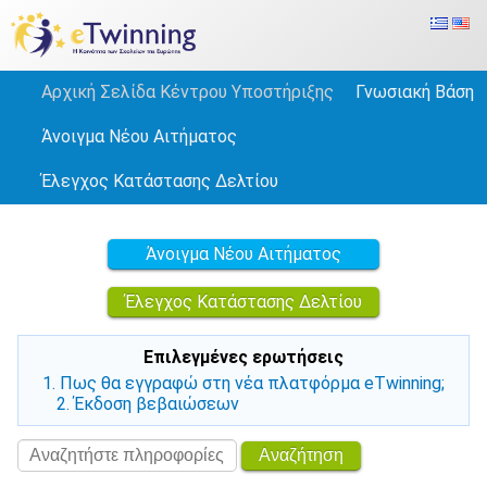
Αρχική Σελίδα Κέντρου Υποστήριξης
Γνωσιακή Βάση
Άνοιγμα Νέου Αιτήματος
Έλεγχος Κατάστασης Δελτίου
Άνοιγμα Νέου Αιτήματος
Έλεγχος Κατάστασης Δελτίου
Επιλεγμένες ερωτήσεις
1. Πως θα εγγραφώ στη νέα πλατφόρμα eTwinning;
2. Έκδοση βεβαιώσεων
Αναζήτηση