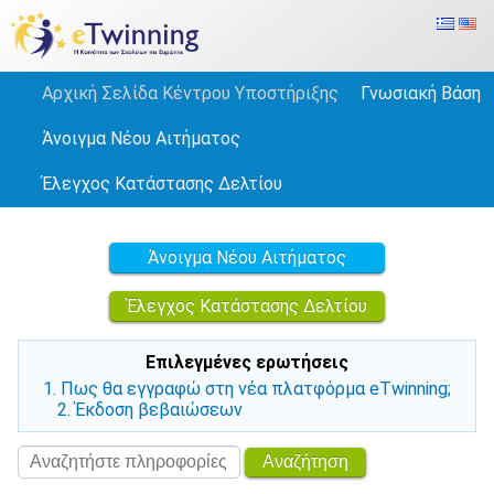
Αρχική Σελίδα Κέντρου Υποστήριξης
Γνωσιακή Βάση
Άνοιγμα Νέου Αιτήματος
Έλεγχος Κατάστασης Δελτίου
Άνοιγμα Νέου Αιτήματος
Έλεγχος Κατάστασης Δελτίου
Επιλεγμένες ερωτήσεις
1. Πως θα εγγραφώ στη νέα πλατφόρμα eTwinning;
2. Έκδοση βεβαιώσεων
Αναζήτηση