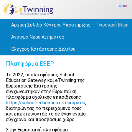
Αρχική Σελίδα Κέντρου Υποστήριξης
Γνωσιακή Βάση
Άνοιγμα Νέου Αιτήματος
Έλεγχος Κατάστασης Δελτίου
Πλατφόρμα ESEP
Το 2022, οι πλατφόρμες School
Education Gateway και eTwinning της
Ευρωπαϊκής Επιτροπής
συγχωνεύτηκαν στην Ευρωπαϊκή
πλατφόρμα σχολικής εκπαίδευσης
https://school-education.ec.europa.eu
,
διατηρώντας το περιεχόμενο τους
και επεκτείνοντάς το σε έναν ενιαίο,
σύγχρονο και προσβάσιμο χώρο.
Στην Ευρωπαϊκή πλατφόρμα